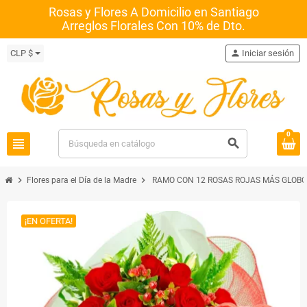
Rosas y Flores A Domicilio en Santiago
Arreglos Florales Con 10% de Dto.
CLP $
person
Iniciar sesión
0
view_headline
search
chevron_right
chevron_right
Flores para el Día de la Madre
RAMO CON 12 ROSAS ROJAS MÁS GLOBO 
¡EN OFERTA!