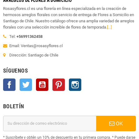
ARREGLOS DE FLORES A DOMICILIO
Rosasyflores.cl es una florería en línea especializada en la creación de
hermosos arreglos florales con servicio de entrega de Flores a Somicilio en
Santiago de Chile. Nuestro catálogo ofrece una amplia variedad de arreglos
florales con una selección increíble de flores de temporada.
[...]
Tel:
+56991362458
Email: Ventas@rosasyflores.cl
Dirección: Santiago de Chile
SÍGUENOS
Facebook
Twitter
YouTube
Pinterest
Instagram
BOLETÍN
OK
* Suscríbete y obtén un 10% de descuento en tu primera compra. * Puede darse