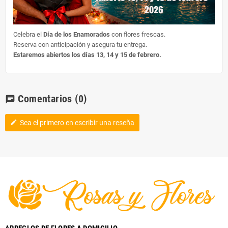
Celebra el
Día de los Enamorados
con flores frescas.
Reserva con anticipación y asegura tu entrega.
Estaremos abiertos los días 13, 14 y 15 de febrero.
Comentarios
(0)
chat
Sea el primero en escribir una reseña
edit