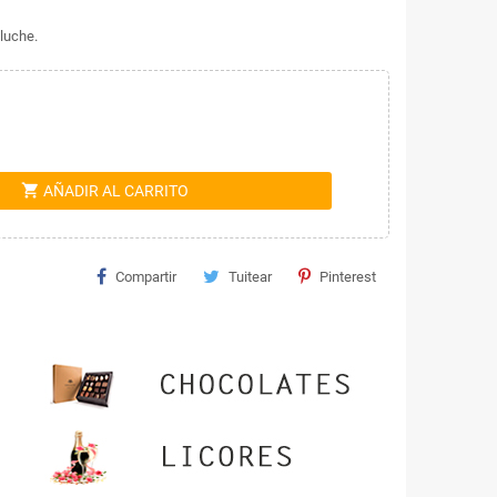
luche.
shopping_cart
AÑADIR AL CARRITO
Compartir
Tuitear
Pinterest