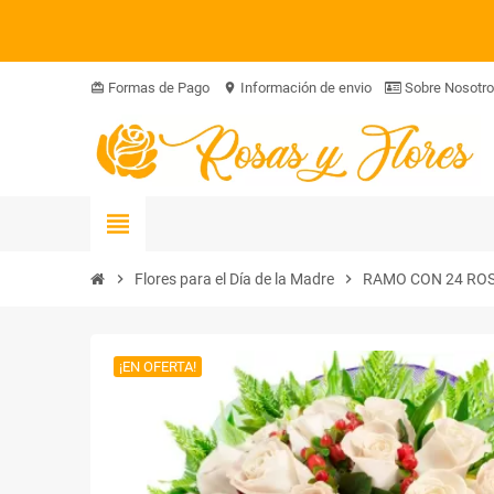
Formas de Pago
Información de envio
Sobre Nosotr
card_giftcard
location_on
view_headline
chevron_right
Flores para el Día de la Madre
chevron_right
RAMO CON 24 ROS
¡EN OFERTA!