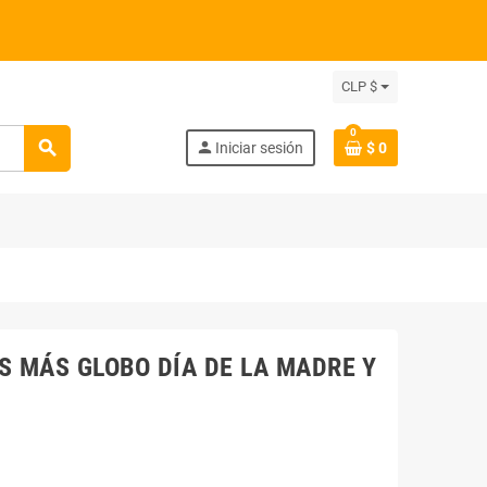
CLP $
0
search
person
Iniciar sesión
$ 0
 MÁS GLOBO DÍA DE LA MADRE Y