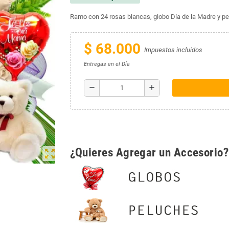
Ramo con 24 rosas blancas, globo Día de la Madre y pe
$ 68.000
Impuestos incluidos
Entregas en el Día
remove
add
¿Quieres Agregar un Accesorio?
zoom_out_map