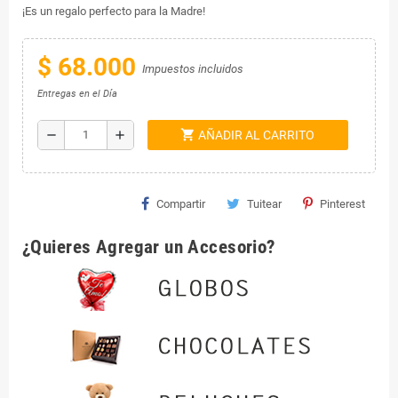
¡Es un regalo perfecto para la Madre!
$ 68.000
Impuestos incluidos
Entregas en el Día
shopping_cart
remove
add
AÑADIR AL CARRITO
Compartir
Tuitear
Pinterest
¿Quieres Agregar un Accesorio?