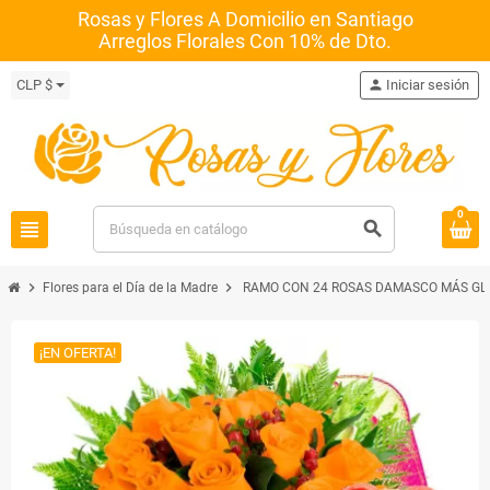
Rosas y Flores A Domicilio en Santiago
Arreglos Florales Con 10% de Dto.
CLP $
person
Iniciar sesión
0
view_headline
search
chevron_right
chevron_right
Flores para el Día de la Madre
RAMO CON 24 ROSAS DAMASCO MÁS GLO
¡EN OFERTA!