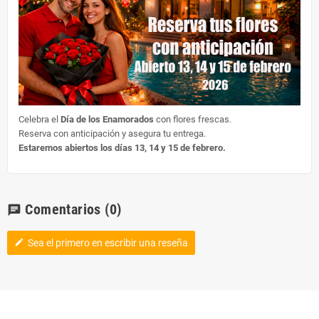
Celebra el
Día de los Enamorados
con flores frescas.
Reserva con anticipación y asegura tu entrega.
Estaremos abiertos los días 13, 14 y 15 de febrero.
Comentarios
(0)
chat
Sea el primero en escribir una reseña
edit