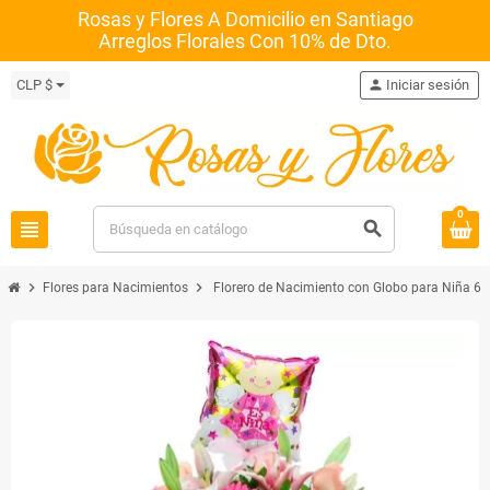
Rosas y Flores A Domicilio en Santiago
Arreglos Florales Con 10% de Dto.
CLP $
person
Iniciar sesión
0
view_headline
search
chevron_right
chevron_right
Flores para Nacimientos
Florero de Nacimiento con Globo para Niña 6 R