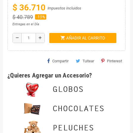
$ 36.710
Impuestos incluidos
$ 40.789
-10%
Entregas en el Día
shopping_cart
remove
add
AÑADIR AL CARRITO
Compartir
Tuitear
Pinterest
¿Quieres Agregar un Accesorio?