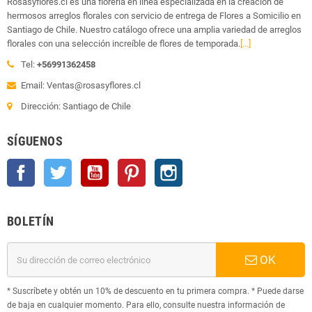
Rosasyflores.cl es una florería en línea especializada en la creación de
hermosos arreglos florales con servicio de entrega de Flores a Somicilio en
Santiago de Chile. Nuestro catálogo ofrece una amplia variedad de arreglos
florales con una selección increíble de flores de temporada.
[...]
Tel:
+56991362458
Email: Ventas@rosasyflores.cl
Dirección: Santiago de Chile
SÍGUENOS
Facebook
Twitter
YouTube
Pinterest
Instagram
BOLETÍN
OK
* Suscríbete y obtén un 10% de descuento en tu primera compra. * Puede darse
de baja en cualquier momento. Para ello, consulte nuestra información de