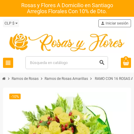
Rosas y Flores A Domicilio en Santiago
Arreglos Florales Con 10% de Dto.
CLP $
person
Iniciar sesión
0
view_headline
search
chevron_right
chevron_right
chevron_right
Ramos de Rosas
Ramos de Rosas Amarillas
RAMO CON 16 ROSAS A
-10%