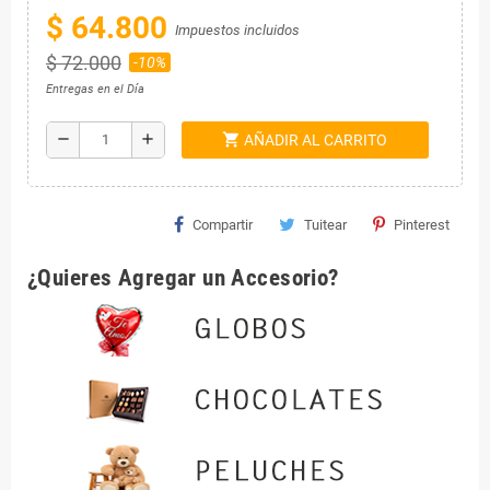
$ 64.800
Impuestos incluidos
$ 72.000
-10%
Entregas en el Día
shopping_cart
remove
add
AÑADIR AL CARRITO
Compartir
Tuitear
Pinterest
¿Quieres Agregar un Accesorio?