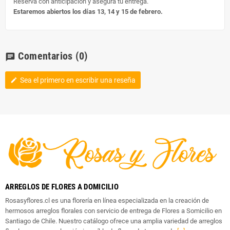
Reserva con anticipación y asegura tu entrega.
Estaremos abiertos los días 13, 14 y 15 de febrero.
Comentarios
(0)
chat
Sea el primero en escribir una reseña
edit
ARREGLOS DE FLORES A DOMICILIO
Rosasyflores.cl es una florería en línea especializada en la creación de
hermosos arreglos florales con servicio de entrega de Flores a Somicilio en
Santiago de Chile. Nuestro catálogo ofrece una amplia variedad de arreglos