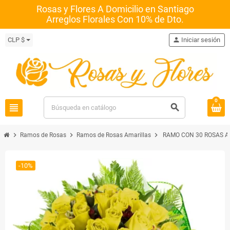
Rosas y Flores A Domicilio en Santiago
Arreglos Florales Con 10% de Dto.
CLP $
person
Iniciar sesión
0
view_headline
search
chevron_right
chevron_right
chevron_right
Ramos de Rosas
Ramos de Rosas Amarillas
RAMO CON 30 ROSAS A
-10%