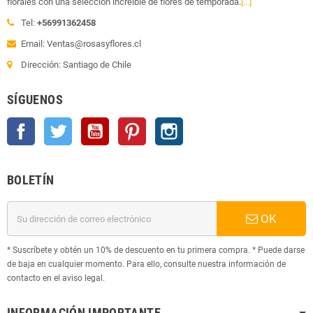
florales con una selección increíble de flores de temporada.
[...]
Tel:
+56991362458
Email: Ventas@rosasyflores.cl
Dirección: Santiago de Chile
SÍGUENOS
Facebook
Twitter
YouTube
Pinterest
Instagram
BOLETÍN
OK
* Suscríbete y obtén un 10% de descuento en tu primera compra. * Puede darse
de baja en cualquier momento. Para ello, consulte nuestra información de
contacto en el aviso legal.
INFORMACIÓN IMPORTANTE