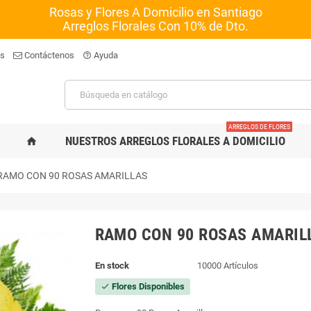
Rosas y Flores A Domicilio en Santiago
Arreglos Florales Con 10% de Dto.
os
Contáctenos
Ayuda
help_outline
ARREGLOS DE FLORES
NUESTROS ARREGLOS FLORALES A DOMICILIO
home
RAMO CON 90 ROSAS AMARILLAS
RAMO CON 90 ROSAS AMARIL
En stock
10000 Artículos
Flores Disponibles
check