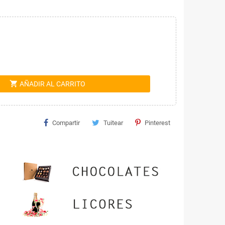
shopping_cart
AÑADIR AL CARRITO
Compartir
Tuitear
Pinterest