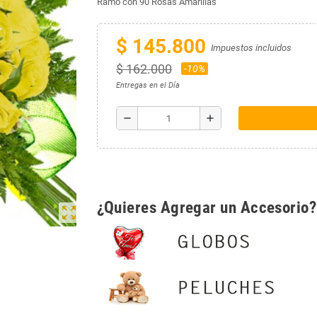
Ramo con 90 Rosas Amarillas
$ 145.800
Impuestos incluidos
$ 162.000
-10%
Entregas en el Día
remove
add
¿Quieres Agregar un Accesorio?
zoom_out_map