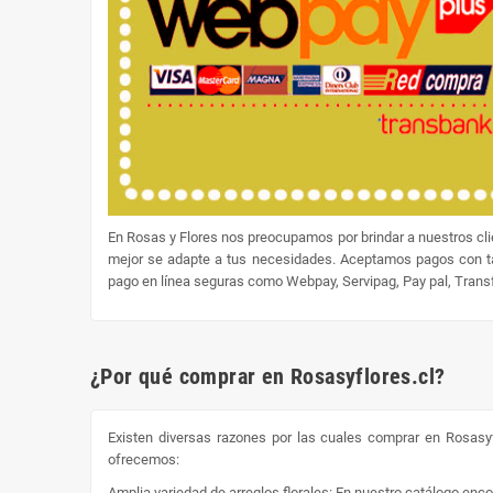
En Rosas y Flores nos preocupamos por brindar a nuestros cl
mejor se adapte a tus necesidades. Aceptamos pagos con tar
pago en línea seguras como Webpay, Servipag, Pay pal, Transfe
¿Por qué comprar en Rosasyflores.cl?
Existen diversas razones por las cuales comprar en Rosasyf
ofrecemos:
Amplia variedad de arreglos florales: En nuestro catálogo enc