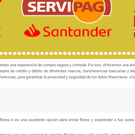
ientes una experiencia de compra segura y cómoda. Por eso, ofrecemos una amp
jeta de crédito y débito de diferentes marcas, transferencias bancarias y d
rencias, para garantizar la privacidad y seguridad de tus datos financieros. ¡C
lores.cl es una excelente opción para enviar flores y sorprender a tus sere
ontrarás una gran variedad de arreglos florales para cada ocasión, desde cumpl