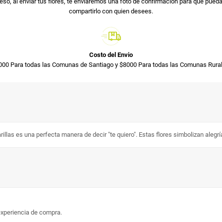
so, al enviar tus flores, te enviaremos una foto de confirmación para que pued
compartirlo con quien desees.
Costo del Envio
000 Para todas las Comunas de Santiago y $8000 Para todas las Comunas Rural
s una perfecta manera de decir "te quiero". Estas flores simbolizan alegría y
experiencia de compra.