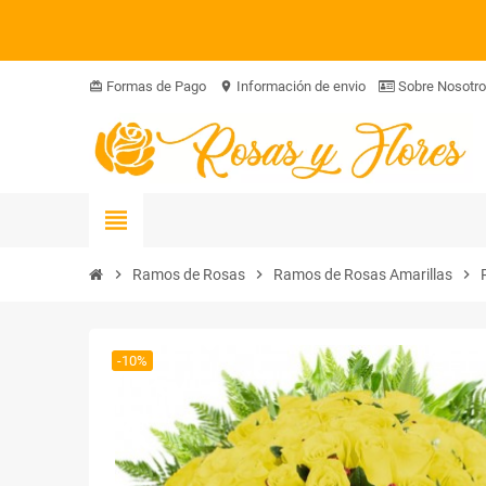
Formas de Pago
Información de envio
Sobre Nosotr
card_giftcard
location_on
view_headline
chevron_right
Ramos de Rosas
chevron_right
Ramos de Rosas Amarillas
chevron_right
-10%