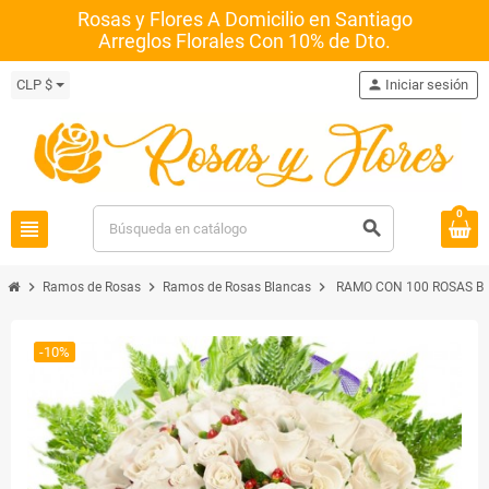
Rosas y Flores A Domicilio en Santiago
Arreglos Florales Con 10% de Dto.
CLP $
person
Iniciar sesión
0
view_headline
search
chevron_right
chevron_right
chevron_right
Ramos de Rosas
Ramos de Rosas Blancas
RAMO CON 100 ROSAS B
-10%