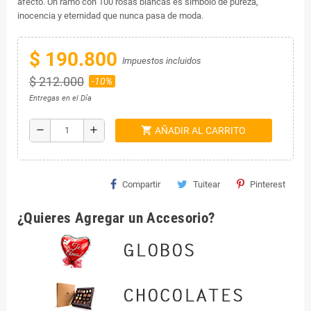
afecto. Un ramo con 100 rosas blancas es símbolo de pureza,
inocencia y eternidad que nunca pasa de moda.
$ 190.800
Impuestos incluidos
$ 212.000
-10%
Entregas en el Día
shopping_cart
remove
add
AÑADIR AL CARRITO
Compartir
Tuitear
Pinterest
¿Quieres Agregar un Accesorio?