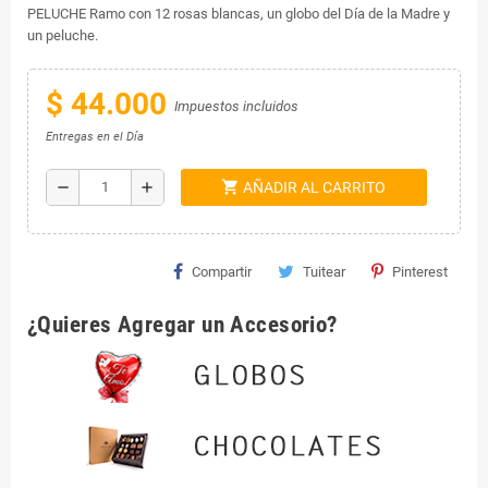
PELUCHE Ramo con 12 rosas blancas, un globo del Día de la Madre y
un peluche.
$ 44.000
Impuestos incluidos
Entregas en el Día
shopping_cart
remove
add
AÑADIR AL CARRITO
Compartir
Tuitear
Pinterest
¿Quieres Agregar un Accesorio?