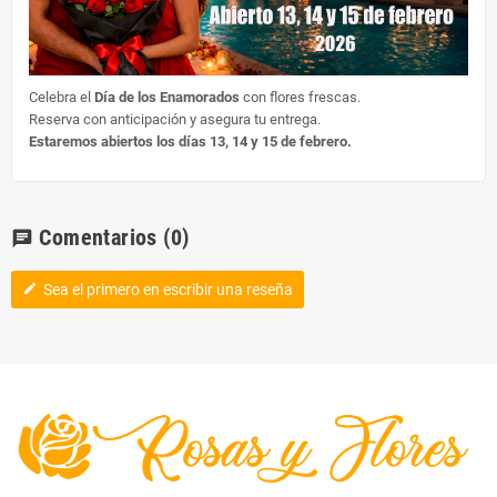
Celebra el
Día de los Enamorados
con flores frescas.
Reserva con anticipación y asegura tu entrega.
Estaremos abiertos los días 13, 14 y 15 de febrero.
Comentarios
(0)
chat
Sea el primero en escribir una reseña
edit