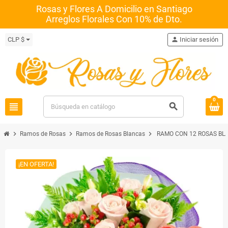
Rosas y Flores A Domicilio en Santiago
Arreglos Florales Con 10% de Dto.
CLP $
person
Iniciar sesión
0
view_headline
search
chevron_right
chevron_right
chevron_right
Ramos de Rosas
Ramos de Rosas Blancas
RAMO CON 12 ROSAS BL
¡EN OFERTA!