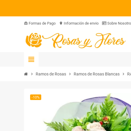
Formas de Pago
Información de envio
Sobre Nosotr
card_giftcard
location_on
view_headline
chevron_right
Ramos de Rosas
chevron_right
Ramos de Rosas Blancas
chevron_right
R
-10%