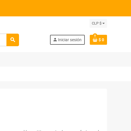
CLP $
0
search
person
Iniciar sesión
$ 0