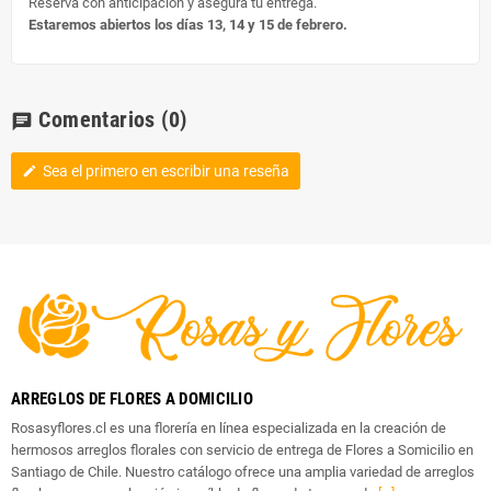
Reserva con anticipación y asegura tu entrega.
Estaremos abiertos los días 13, 14 y 15 de febrero.
Comentarios
(0)
chat
Sea el primero en escribir una reseña
edit
ARREGLOS DE FLORES A DOMICILIO
Rosasyflores.cl es una florería en línea especializada en la creación de
hermosos arreglos florales con servicio de entrega de Flores a Somicilio en
Santiago de Chile. Nuestro catálogo ofrece una amplia variedad de arreglos