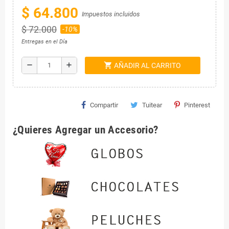
$ 64.800
Impuestos incluidos
$ 72.000
-10%
Entregas en el Día
shopping_cart
remove
add
AÑADIR AL CARRITO
Compartir
Tuitear
Pinterest
¿Quieres Agregar un Accesorio?