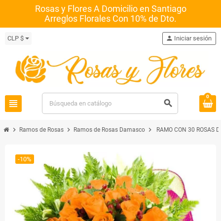
Rosas y Flores A Domicilio en Santiago
Arreglos Florales Con 10% de Dto.
CLP $
person
Iniciar sesión
0
view_headline
search
chevron_right
chevron_right
chevron_right
Ramos de Rosas
Ramos de Rosas Damasco
RAMO CON 30 ROSAS 
-10%