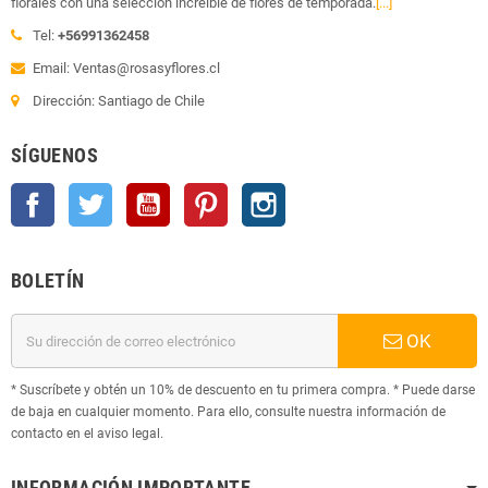
florales con una selección increíble de flores de temporada.
[...]
Tel:
+56991362458
Email: Ventas@rosasyflores.cl
Dirección: Santiago de Chile
SÍGUENOS
Facebook
Twitter
YouTube
Pinterest
Instagram
BOLETÍN
OK
* Suscríbete y obtén un 10% de descuento en tu primera compra. * Puede darse
de baja en cualquier momento. Para ello, consulte nuestra información de
contacto en el aviso legal.
INFORMACIÓN IMPORTANTE