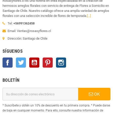
Rosasyflores.cl es una florería en línea especializada en la creación de
hermosos arreglos florales con servicio de entrega de Flores a Somicilio en
Santiago de Chile. Nuestro catálogo ofrece una amplia variedad de arreglos
florales con una selección increíble de flores de temporada.
[...]
Tel:
+56991362458
Email: Ventas@rosasyflores.cl
Dirección: Santiago de Chile
SÍGUENOS
Facebook
Twitter
YouTube
Pinterest
Instagram
BOLETÍN
OK
* Suscríbete y obtén un 10% de descuento en tu primera compra. * Puede darse
de baja en cualquier momento. Para ello, consulte nuestra información de