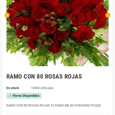
chevron_left
chevron_right
RAMO CON 80 ROSAS ROJAS
En stock
10000 Artículos
Flores Disponibles
check
RAMO CON 80 ROSAS ROJAS Τὸ ΡΑΜΟ ΜΕ 80 ΚΟΚΚΙΝΕΣ ΡΟΔΕΣ