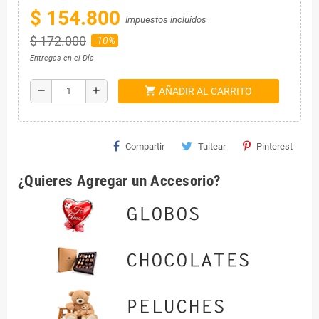
$ 154.800
Impuestos incluidos
$ 172.000
-10%
Entregas en el Día
shopping_cart
remove
add
AÑADIR AL CARRITO
Compartir
Tuitear
Pinterest
¿Quieres Agregar un Accesorio?