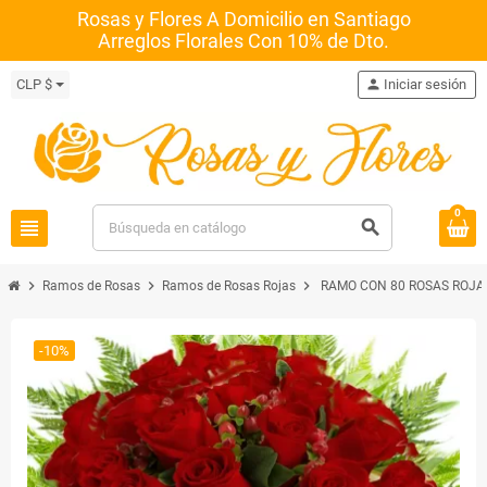
Rosas y Flores A Domicilio en Santiago
Arreglos Florales Con 10% de Dto.
CLP $
person
Iniciar sesión
0
view_headline
search
chevron_right
chevron_right
chevron_right
Ramos de Rosas
Ramos de Rosas Rojas
RAMO CON 80 ROSAS ROJA
-10%