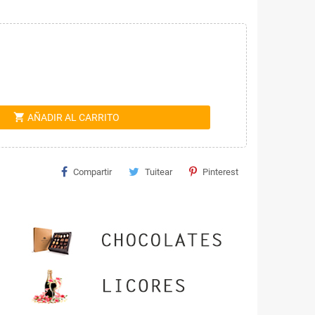
shopping_cart
AÑADIR AL CARRITO
Compartir
Tuitear
Pinterest