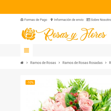
Formas de Pago
Información de envio
Sobre Nosotr
card_giftcard
location_on
view_headline
chevron_right
Ramos de Rosas
chevron_right
Ramos de Rosas Rosadas
chevron_right
-10%