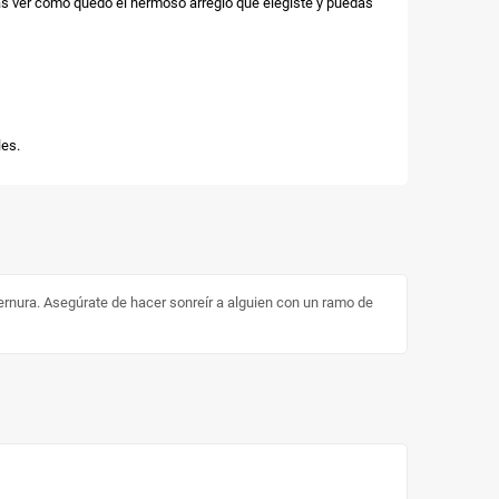
as ver cómo quedó el hermoso arreglo que elegiste y puedas
es.
nura. Asegúrate de hacer sonreír a alguien con un ramo de