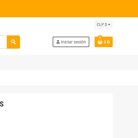
CLP $
0
search
person
Iniciar sesión
$ 0
S