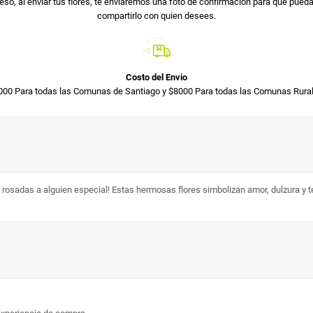
so, al enviar tus flores, te enviaremos una foto de confirmación para que pued
compartirlo con quien desees.
Costo del Envio
000 Para todas las Comunas de Santiago y $8000 Para todas las Comunas Rural
as a alguien especial! Estas hermosas flores simbolizan amor, dulzura y ter