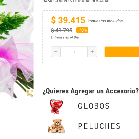
RAMO CON VEINTE ROSAS ROSADAS
$ 39.415
Impuestos incluidos
$ 43.795
-10%
Entregas en el Día
remove
add
¿Quieres Agregar un Accesorio?
zoom_out_map