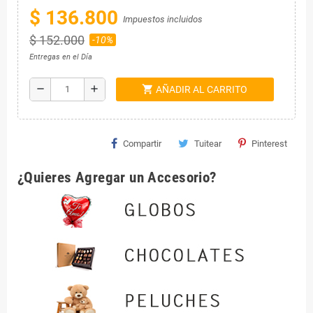
$ 136.800
Impuestos incluidos
$ 152.000
-10%
Entregas en el Día
shopping_cart
remove
add
AÑADIR AL CARRITO
Compartir
Tuitear
Pinterest
¿Quieres Agregar un Accesorio?