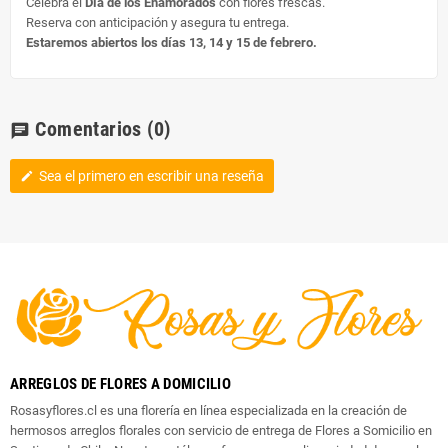
Celebra el
Día de los Enamorados
con flores frescas.
Reserva con anticipación y asegura tu entrega.
Estaremos abiertos los días 13, 14 y 15 de febrero.
Comentarios
(0)
chat
Sea el primero en escribir una reseña
edit
ARREGLOS DE FLORES A DOMICILIO
Rosasyflores.cl es una florería en línea especializada en la creación de
hermosos arreglos florales con servicio de entrega de Flores a Somicilio en