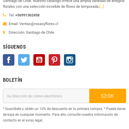
Santiago de Chile. Nuestro catálogo ofrece una amplia variedad de arreglos
florales con una selección increíble de flores de temporada.
[...]
Tel:
+56991362458
Email: Ventas@rosasyflores.cl
Dirección: Santiago de Chile
SÍGUENOS
Facebook
Twitter
YouTube
Pinterest
Instagram
BOLETÍN
OK
* Suscríbete y obtén un 10% de descuento en tu primera compra. * Puede darse
de baja en cualquier momento. Para ello, consulte nuestra información de
contacto en el aviso legal.