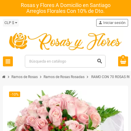
Rosas y Flores A Domicilio en Santiago
Arreglos Florales Con 10% de Dto.
CLP $
person
Iniciar sesión
0
view_headline
search
chevron_right
chevron_right
chevron_right
Ramos de Rosas
Ramos de Rosas Rosadas
RAMO CON 70 ROSAS R
-10%