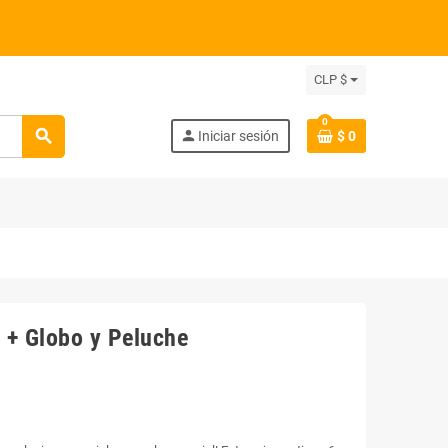
CLP $
0
search
person
Iniciar sesión
$ 0
 + Globo y Peluche