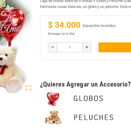
Caja de Rosas Blancas 6 Rosas + Globo y Peluche ¡Dale 
hermosas rosas blancas, un globo y un peluche. Esta es
$ 34.000
Impuestos incluidos
Entregas en el Día
remove
add
¿Quieres Agregar un Accesorio?
zoom_out_map