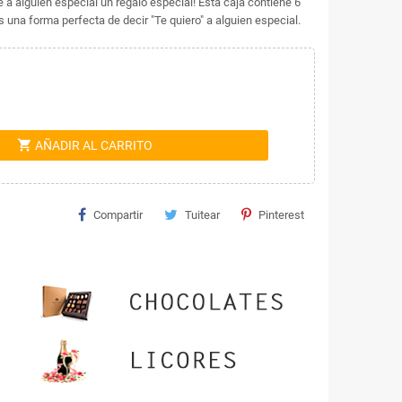
a alguien especial un regalo especial! Esta caja contiene 6
 una forma perfecta de decir "Te quiero" a alguien especial.
shopping_cart
AÑADIR AL CARRITO
Compartir
Tuitear
Pinterest