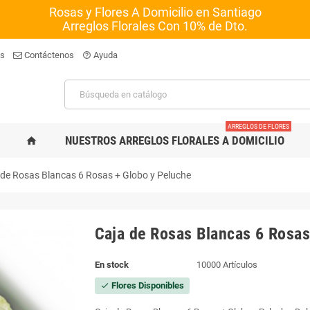
Rosas y Flores A Domicilio en Santiago
Arreglos Florales Con 10% de Dto.
os
Contáctenos
Ayuda
help_outline
ARREGLOS DE FLORES
NUESTROS ARREGLOS FLORALES A DOMICILIO
home
 de Rosas Blancas 6 Rosas + Globo y Peluche
Caja de Rosas Blancas 6 Rosas
En stock
10000 Artículos
Flores Disponibles
check