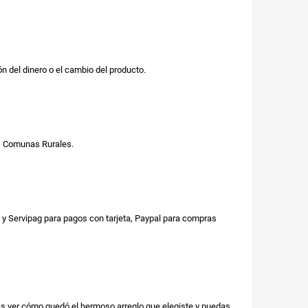
n del dinero o el cambio del producto.
us Comunas Rurales.
y Servipag para pagos con tarjeta, Paypal para compras
as ver cómo quedó el hermoso arreglo que elegiste y puedas