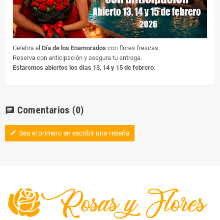
Celebra el
Día de los Enamorados
con flores frescas.
Reserva con anticipación y asegura tu entrega.
Estaremos abiertos los días 13, 14 y 15 de febrero.
Comentarios
(0)
chat
Sea el primero en escribir una reseña
edit