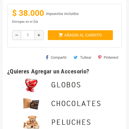
$ 38.000
Impuestos incluidos
Entregas en el Día
shopping_cart
remove
add
AÑADIR AL CARRITO
Compartir
Tuitear
Pinterest
¿Quieres Agregar un Accesorio?