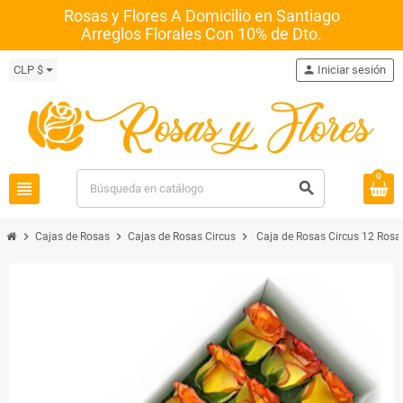
Rosas y Flores A Domicilio en Santiago
Arreglos Florales Con 10% de Dto.
CLP $
person
Iniciar sesión
0
view_headline
search
chevron_right
chevron_right
chevron_right
Cajas de Rosas
Cajas de Rosas Circus
Caja de Rosas Circus 12 Rosa