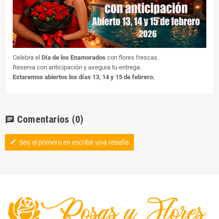
Celebra el
Día de los Enamorados
con flores frescas.
Reserva con anticipación y asegura tu entrega.
Estaremos abiertos los días 13, 14 y 15 de febrero.
Comentarios
(0)
chat
Sea el primero en escribir una reseña
edit