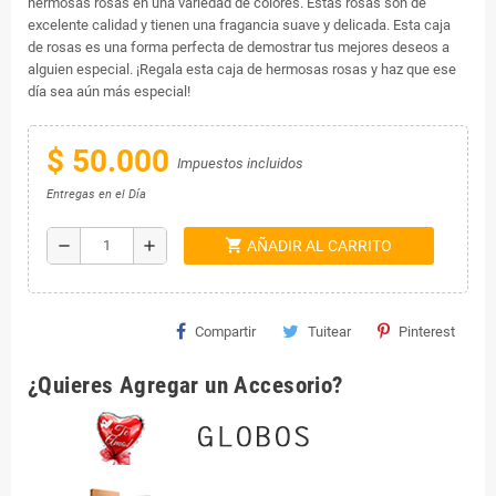
hermosas rosas en una variedad de colores. Estas rosas son de
excelente calidad y tienen una fragancia suave y delicada. Esta caja
de rosas es una forma perfecta de demostrar tus mejores deseos a
alguien especial. ¡Regala esta caja de hermosas rosas y haz que ese
día sea aún más especial!
$ 50.000
Impuestos incluidos
Entregas en el Día
shopping_cart
remove
add
AÑADIR AL CARRITO
Compartir
Tuitear
Pinterest
¿Quieres Agregar un Accesorio?