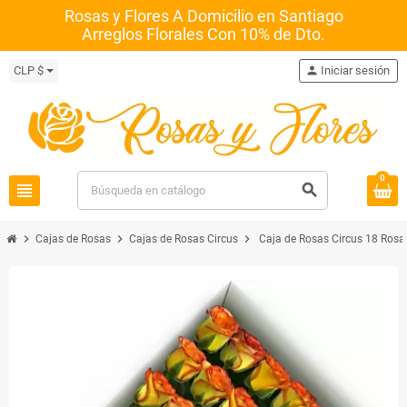
Rosas y Flores A Domicilio en Santiago
Arreglos Florales Con 10% de Dto.
CLP $
person
Iniciar sesión
0
view_headline
search
chevron_right
chevron_right
chevron_right
Cajas de Rosas
Cajas de Rosas Circus
Caja de Rosas Circus 18 Rosa