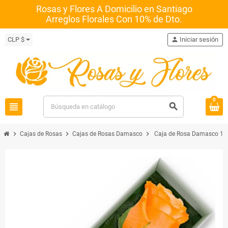
Rosas y Flores A Domicilio en Santiago
Arreglos Florales Con 10% de Dto.
CLP $
person
Iniciar sesión
0
view_headline
search
chevron_right
chevron_right
chevron_right
Cajas de Rosas
Cajas de Rosas Damasco
Caja de Rosa Damasco 1 