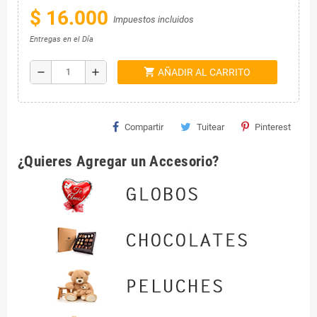
$ 16.000
Impuestos incluidos
Entregas en el Día
shopping_cart
remove
add
AÑADIR AL CARRITO
Compartir
Tuitear
Pinterest
¿Quieres Agregar un Accesorio?