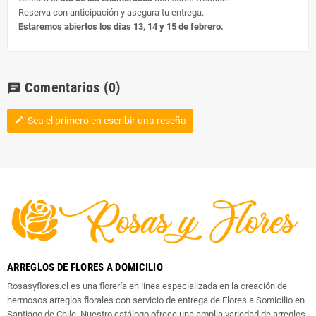
Reserva con anticipación y asegura tu entrega.
Estaremos abiertos los días 13, 14 y 15 de febrero.
Comentarios
(0)
chat
Sea el primero en escribir una reseña
edit
ARREGLOS DE FLORES A DOMICILIO
Rosasyflores.cl es una florería en línea especializada en la creación de
hermosos arreglos florales con servicio de entrega de Flores a Somicilio en
Santiago de Chile. Nuestro catálogo ofrece una amplia variedad de arreglos