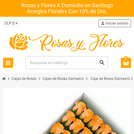
Rosas y Flores A Domicilio en Santiago
Arreglos Florales Con 10% de Dto.
CLP $
person
Iniciar sesión
0
view_headline
search
chevron_right
chevron_right
chevron_right
Cajas de Rosas
Cajas de Rosas Damasco
Caja de Rosas Damasco 2