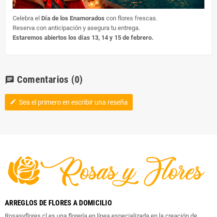
Celebra el
Día de los Enamorados
con flores frescas.
Reserva con anticipación y asegura tu entrega.
Estaremos abiertos los días 13, 14 y 15 de febrero.
Comentarios
(0)
chat
Sea el primero en escribir una reseña
edit
ARREGLOS DE FLORES A DOMICILIO
Rosasyflores.cl es una florería en línea especializada en la creación de