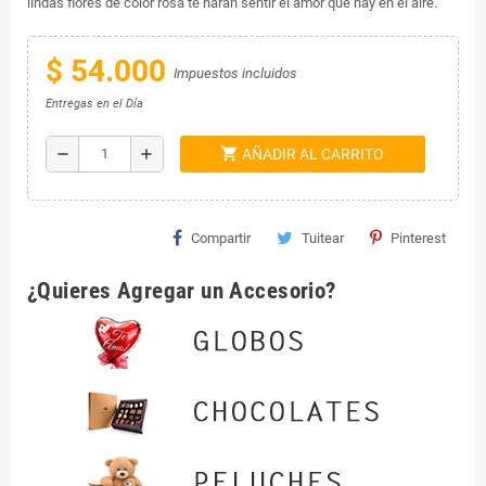
lindas flores de color rosa te harán sentir el amor que hay en el aire.
$ 54.000
Impuestos incluidos
Entregas en el Día
shopping_cart
remove
add
AÑADIR AL CARRITO
Compartir
Tuitear
Pinterest
¿Quieres Agregar un Accesorio?