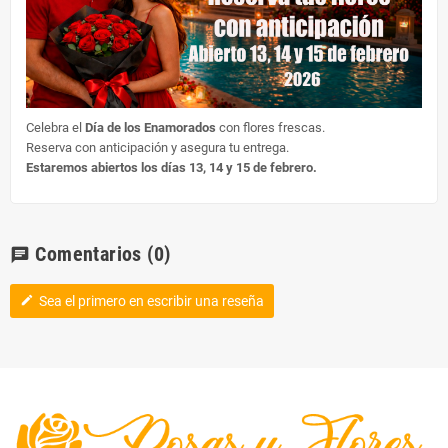
Celebra el
Día de los Enamorados
con flores frescas.
Reserva con anticipación y asegura tu entrega.
Estaremos abiertos los días 13, 14 y 15 de febrero.
Comentarios
(0)
chat
Sea el primero en escribir una reseña
edit