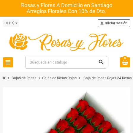
Rosas y Flores A Domicilio en Santiago
Arreglos Florales Con 10% de Dto.
CLP $
person
Iniciar sesión
0
view_headline
search
chevron_right
chevron_right
chevron_right
Cajas de Rosas
Cajas de Rosas Rojas
Caja de Rosas Rojas 24 Rosas 