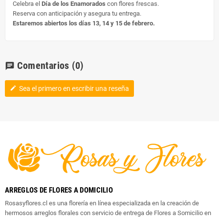
Celebra el
Día de los Enamorados
con flores frescas.
Reserva con anticipación y asegura tu entrega.
Estaremos abiertos los días 13, 14 y 15 de febrero.
Comentarios
(0)
chat
Sea el primero en escribir una reseña
edit
ARREGLOS DE FLORES A DOMICILIO
Rosasyflores.cl es una florería en línea especializada en la creación de
hermosos arreglos florales con servicio de entrega de Flores a Somicilio en