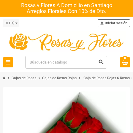
Rosas y Flores A Domicilio en Santiago
Arreglos Florales Con 10% de Dto.
CLP $
person
Iniciar sesión
0
view_headline
search
chevron_right
chevron_right
chevron_right
Cajas de Rosas
Cajas de Rosas Rojas
Caja de Rosas Rojas 6 Rosas +