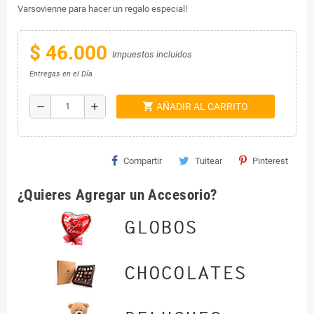
Varsovienne para hacer un regalo especial!
$ 46.000
Impuestos incluidos
Entregas en el Día
shopping_cart
remove
add
AÑADIR AL CARRITO
Compartir
Tuitear
Pinterest
¿Quieres Agregar un Accesorio?