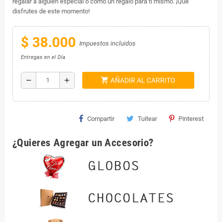
regalar a alguien especial o como un regalo para ti mismo. ¡Que
disfrutes de este momento!
$ 38.000
Impuestos incluidos
Entregas en el Día
shopping_cart
remove
add
AÑADIR AL CARRITO
Compartir
Tuitear
Pinterest
¿Quieres Agregar un Accesorio?