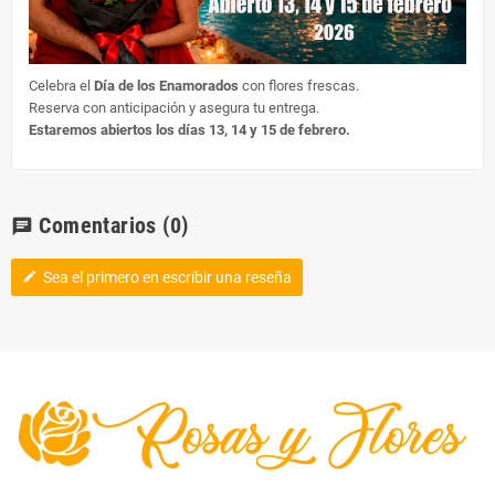
Celebra el
Día de los Enamorados
con flores frescas.
Reserva con anticipación y asegura tu entrega.
Estaremos abiertos los días 13, 14 y 15 de febrero.
Comentarios
(0)
chat
Sea el primero en escribir una reseña
edit