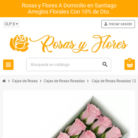
Rosas y Flores A Domicilio en Santiago
Arreglos Florales Con 10% de Dto.
CLP $
person
Iniciar sesión
0
view_headline
search
chevron_right
chevron_right
chevron_right
Cajas de Rosas
Cajas de Rosas Rosadas
Caja de Rosas Rosadas 12 